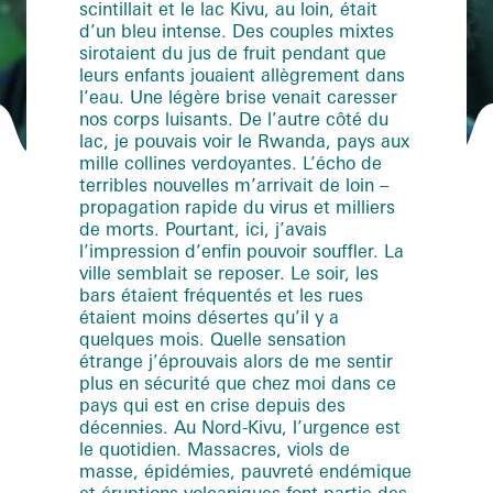
scintillait et le lac Kivu, au loin, était
d’un bleu intense. Des couples mixtes
sirotaient du jus de fruit pendant que
leurs enfants jouaient allègrement dans
l’eau. Une légère brise venait caresser
nos corps luisants. De l’autre côté du
lac, je pouvais voir le Rwanda, pays aux
mille collines verdoyantes. L’écho de
terribles nouvelles m’arrivait de loin –
propagation rapide du virus et milliers
de morts. Pourtant, ici, j’avais
l’impression d’enfin pouvoir souffler. La
ville semblait se reposer. Le soir, les
bars étaient fréquentés et les rues
étaient moins désertes qu’il y a
quelques mois. Quelle sensation
étrange j’éprouvais alors de me sentir
plus en sécurité que chez moi dans ce
pays qui est en crise depuis des
décennies. Au Nord-Kivu, l’urgence est
le quotidien. Massacres, viols de
masse, épidémies, pauvreté endémique
et éruptions volcaniques font partie des