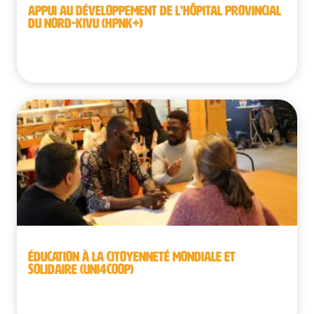
APPUI AU DÉVELOPPEMENT DE L’HÔPITAL PROVINCIAL
DU NORD-KIVU (HPNK+)
République démocratique du Congo
ÉDUCATION À LA CITOYENNETÉ MONDIALE ET
SOLIDAIRE (UNI4COOP)
Belgique