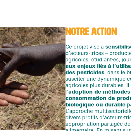
NOTRE ACTION
Ce projet vise à
sensibilis
d’
acteurs
·trices
– producte
agricoles,
étudiant
·es
, jou
aux enjeux liés à l’util
des pesticides
, dans le b
susciter une dynamique co
agricoles plus durables. 
l’
adoption de méthodes
consommation de produit
biologique ou durable
pa
L’approche multisectoriell
divers profils d’
acteurs
·tr
appropriation partagée des
alimentaire. En misant sur