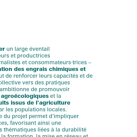
er
un large éventail
urs et productrices
rnalistes et
consommateurs
·trices
–
isation des engrais chimiques et
ut de renforcer leurs capacités et de
llective vers des pratiques
Il ambitionne de promouvoir
 agroécologiques
et la
s issus de l’agriculture
r les populations locales.
e du projet permet d’impliquer
ices
, favorisant ainsi une
 thématiques liées à la durabilité
 la formation, la mise en réseau et