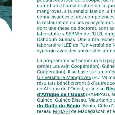
contribue à l’amélioration de la go
mangroves, à la sensibilisation, à l
connaissances et des compétences d
la restauration de ces écosystèmes.
dont une thèse de doctorat, sont a
laboratoire «
SERM
» de l’ULB, diri
Dahdouh-Guébas. Une autre recherc
laboratoire
ILEE
de l’Université de N
synergie avec des universités africa
Le programme est commun à 5 pays 
(projet
Louvain Coopération
), Guin
Coopération). Il se base sur un pr
Universitaire Mangroves
(EU-M) mis
résultats bénéficieront à d’autres 
en Afrique de l’Ouest, grâce au
Rés
d’Afrique de l’Ouest
(RAMPAO), 
Guinée, Guinée Bissau, Mauritanie 
du Golfe du Bénin
(Bénin, Côte d’I
réseau
MIHARI
de Madagascar, et e