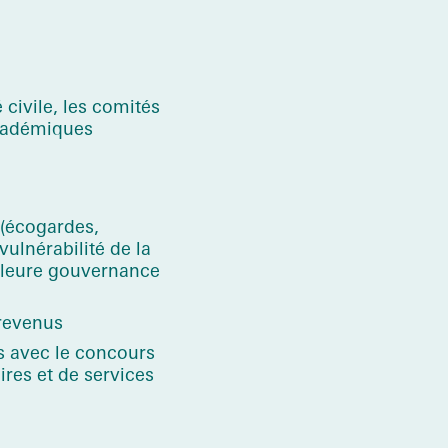
 civile, les comités
académiques
 (écogardes,
ulnérabilité de la
lleure gouvernance
 revenus
s avec le concours
res et de services