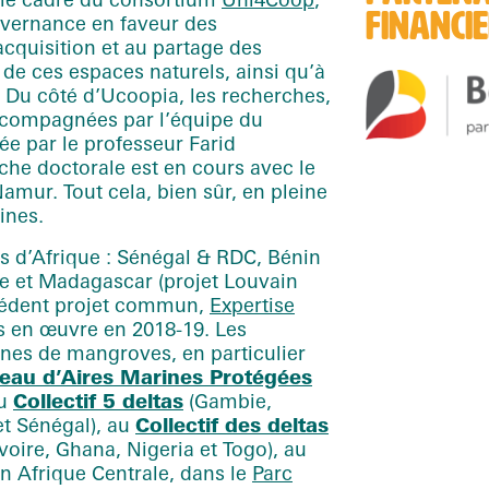
FINANCI
uvernance en faveur des
’acquisition et au partage des
e ces espaces naturels, ainsi qu’à
 Du côté d’Ucoopia, les recherches,
ccompagnées par l’équipe du
gée par le professeur Farid
he doctorale est en cours avec le
amur. Tout cela, bien sûr, en pleine
ines.
d’Afrique : Sénégal & RDC, Bénin
ée et Madagascar (projet Louvain
écédent projet commun,
Expertise
 en œuvre en 2018-19. Les
zones de mangroves, en particulier
eau d’Aires Marines Protégées
au
Collectif 5 deltas
(Gambie,
et Sénégal), au
Collectif des deltas
voire, Ghana, Nigeria et Togo), au
n Afrique Centrale, dans le
Parc