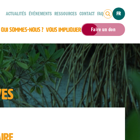
ACTUALITÉS
ÉVÉNEMENTS
RESSOURCES
CONTACT
FAQ
FR
QUI SOMMES-NOUS ?
VOUS IMPLIQUER
Faire un don
VES
IRE