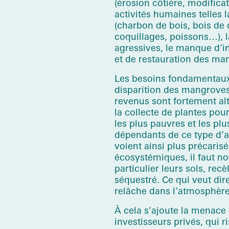
(érosion côtière, modificat
activités humaines telles 
(charbon de bois, bois de 
coquillages, poissons…), la
agressives, le manque d’in
et de restauration des ma
Les besoins fondamentaux 
disparition des mangroves 
revenus sont fortement al
la collecte de plantes pou
les plus pauvres et les pl
dépendants de ce type d’ac
voient ainsi plus précaris
écosystémiques, il faut n
particulier leurs sols, re
séquestré. Ce qui veut dir
relâche dans l’atmosphère
À cela s’ajoute la menace
investisseurs privés, qui r