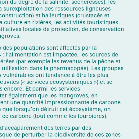
ion du degré de la salinité, sécheresses), les
la surexploitation des ressources ligneuses
construction) et halieutiques (crustacés et
 culture en rizières, les activités touristiques
itiatives locales de protection, de conservation
ngroves.
des populations sont affectés par la
: l’alimentation est impactée, les sources de
térées (par exemple les revenus de la pêche et
r utilisation dans la pharmacopée). Les groupes
us vulnérables ont tendance à être les plus
tivités (« services écosystémiques ») et se
és encore. Et parmi les services
oter également que les mangroves, en
cèlent une quantité impressionnante de carbone
e que lorsqu’on détruit cet écosystème, on
 ce carbone (tout comme les tourbières).
 d’accaparement des terres par des
isque de perturber la biodiversité de ces zones