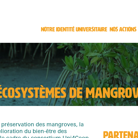
NOTRE IDENTITÉ UNIVERSITAIRE
NOS ACTIONS
 ÉCOSYSTÈMES DE MANGRO
 préservation des mangroves, la
lioration du bien-être des
PARTENA
 le cadre du consortium
Uni4Coop
,