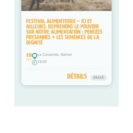
18
FESTIVAL ALIMENTERRE – ICI ET
AILLEURS, REPRENONS LE POUVOIR
FÉV
SUR NOTRE ALIMENTATION : PENSÉES
PAYSANNES + LES SEMENCES DE LA
DIGNITÉ
18
La Casserole, Namur
FÉV
18:00
détails
PASSÉ