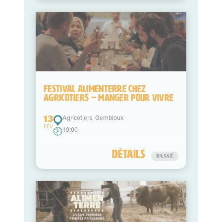
13
FÉV
FESTIVAL ALIMENTERRE CHEZ
AGRICOTIERS – MANGER POUR VIVRE
13
Agricotiers, Gembloux
FÉV
19:00
détails
PASSÉ