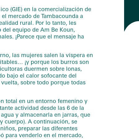
co (GIE) en la comercialización de
en el mercado de Tambacounda a
lidad rural. Por lo tanto, les
oyo del equipo de Am Be Koun,
nales. ¡Parece que el mensaje ha
no, las mujeres salen la víspera en
sitables… ¡y porque los burros son
ticultoras duermen sobre lonas,
do bajo el calor sofocante del
vuelta, sobre todo porque todas
ón total en un entorno femenino y
ante actividad desde las 6 de la
r agua y almacenarla en jarras, que
a y cuerpo). A continuación, se
niños, preparar las diferentes
mbó para venderlo en el mercado,