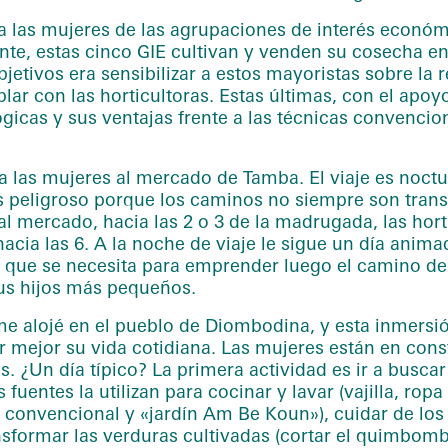
 las mujeres de las agrupaciones de interés económi
ente, estas cinco GIE cultivan y venden su cosecha 
etivos era sensibilizar a estos mayoristas sobre la rea
blar con las horticultoras. Estas últimas, con el ap
icas y sus ventajas frente a las técnicas convencio
 las mujeres al mercado de Tamba. El viaje es noctur
 es peligroso porque los caminos no siempre son tran
al mercado, hacia las 2 o 3 de la madrugada, las hor
acia las 6. A la noche de viaje le sigue un día anima
que se necesita para emprender luego el camino de 
us hijos más pequeños.
me alojé en el pueblo de Diombodina, y esta inmersi
mejor su vida cotidiana. Las mujeres están en const
s. ¿Un día típico? La primera actividad es ir a busca
 fuentes la utilizan para cocinar y lavar (vajilla, rop
o convencional y «jardín Am Be Koun»), cuidar de los 
ansformar las verduras cultivadas (cortar el quimbo