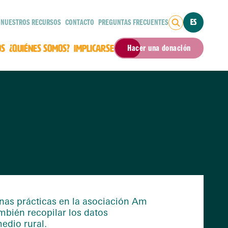
NUESTROS RECURSOS
CONTACTO
PREGUNTAS FRECUENTES
ES
OS
¿QUIÉNES SOMOS?
IMPLICARSE
Hacer una donación
unas prácticas en la asociación Am
mbién recopilar los datos
edio rural.