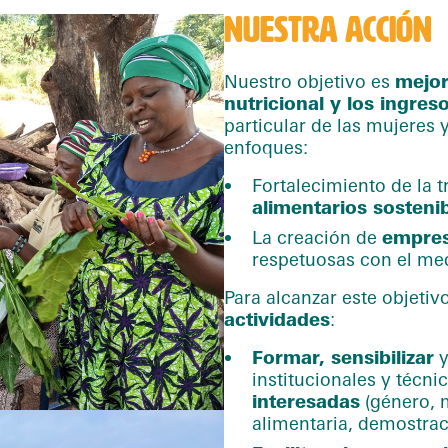
NUESTRA ACCIÓN
Nuestro objetivo es
mejor
nutricional y los ingres
particular de las mujeres 
enfoques:
Fortalecimiento de la 
alimentarios sosteni
La creación de
empres
respetuosas con el me
Para alcanzar este objetivo
actividades
:
Formar, sensibilizar
institucionales y técni
interesadas
(género, 
alimentaria, demostraci