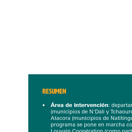
RESUMEN
Área de intervención
: depart
(municipios de N'Dali y Tchaou
Atacora (municipios de Natiting
programa se pone en marcha c
Louvain Coopération (como part