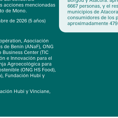
Borgou y Atacora: ap
las acciones mencionadas
6667 personas, y el re
nto de Mono.
municipios de Atacor
consumidores de los p
bre de 2026 (5 años)
aproximadamente 479 
opération, Asociación
as de Benín (ANaF), ONG
Business Center (TIC
ón e Innovación para el
anja Agroecológica para
ostenible (ONG HS Food),
a), Fundación Hubi y
ación Hubi y Vinciane,