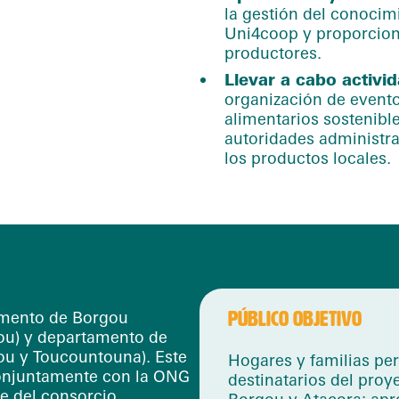
la gestión del conocim
Uni4coop y proporcion
productores.
Llevar a cabo activ
organización de evento
alimentarios sostenibles
autoridades administrat
los productos locales.
amento de Borgou
PÚBLICO OBJETIVO
rou) y departamento de
ou y Toucountouna). Este
Hogares y familias per
onjuntamente con la ONG
destinatarios del pro
e del consorcio