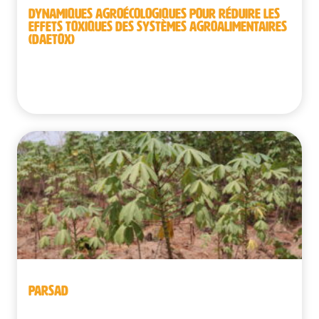
DYNAMIQUES AGROÉCOLOGIQUES POUR RÉDUIRE LES
EFFETS TOXIQUES DES SYSTÈMES AGROALIMENTAIRES
(DAETOX)
Bénin | République démocratique du Congo |
Sénégal
PARSAD