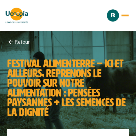
FR
Retour
FESTIVAL ALIMENTERRE – ICI ET
AILLEURS, REPRENONS LE
POUVOIR SUR NOTRE
ALIMENTATION : PENSÉES
PAYSANNES + LES SEMENCES DE
LA DIGNITÉ