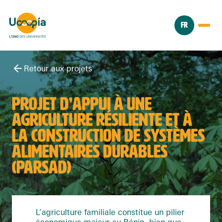
FR
Retour aux projets
PROJET D’APPUI À UNE
AGRICULTURE RÉSILIENTE ET À
LA CONSTRUCTION DE SYSTÈMES
ALIMENTAIRES DURABLES
(PARSAD)
L’agriculture familiale constitue un pilier
économique majeur au Bénin, bien que