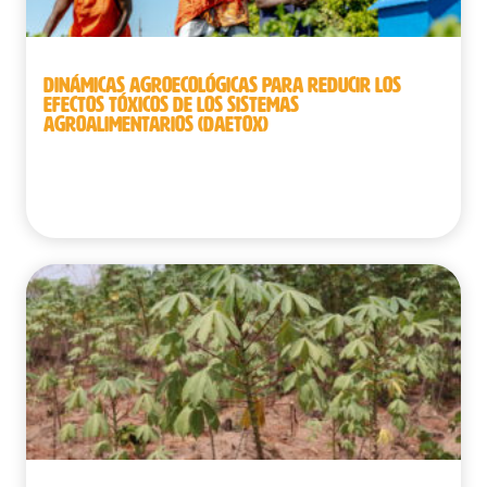
DINÁMICAS AGROECOLÓGICAS PARA REDUCIR LOS
EFECTOS TÓXICOS DE LOS SISTEMAS
AGROALIMENTARIOS (DAETOX)
Benín | República Democrática del Congo |
Senegal