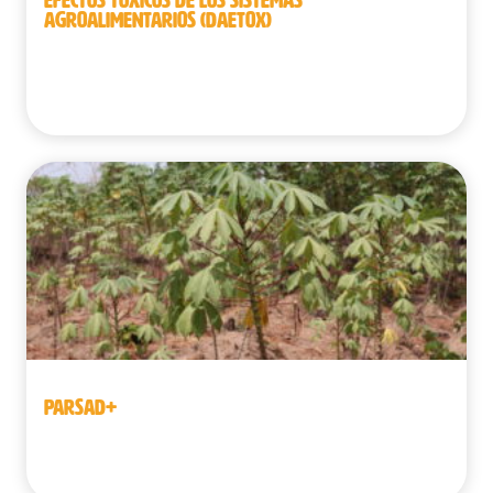
AGROALIMENTARIOS (DAETOX)
Benín | República Democrática del Congo |
Senegal
PARSAD+
Benín