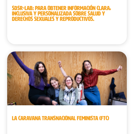
SDSR-LAB: PARA OBTENER INFORMACIÓN CLARA,
INCLUSIVA Y PERSONALIZADA SOBRE SALUD Y
DERECHOS SEXUALES Y REPRODUCTIVOS.
Burkina Faso
LA CARAVANA TRANSNACIONAL FEMINISTA (FTC)
Bélgica