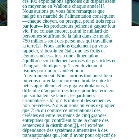
ces 400 exploitations agricoles qui disparaissent
en moyenne en Wallonie chaque année
[1]
.
Nous aurions pu vous faire remarquer que
malgré un marché de l’alimentation conséquent
­—chaque citoyen, ou presque, prend trois repas
par jour— les producteurs peinent à gagner leur
vie. Pire constat encore, parmi le milliard de
personnes souffrant de la faim dans le monde,
750 millions sont des personnes qui travaillent
la terre
[2]
. Nous aurions également pu vous
rappeler, si besoin en était, que les fruits et
légumes nécessaires à une alimentation
équilibrée sont tellement arrosés de pesticides et
d’engrais chimiques qu’ils en deviennent
risqués pour notre santé et pour
l’environnement. Nous aurions tout aussi bien
pu vous narrer la concurrence brutale entre les
petits agriculteurs et les giga-exploitations, la
difficulté d’acquérir des terres pour les fermiers
qui souhaitent se lancer, les jardiniers
criminalisés sitôt qu’ils utilisent des semences
non-brevetées. Nous aurions pu vous expliquer
que 75% du commerce international des
céréales est entre les mains de cinq grandes
entreprises qui contrôlent toute la chaine des
semences à la distribution
[3]
, et l’extrême
dépendance des systèmes alimentaires à des
transnationales qui, loin d’avoir pour objectif de