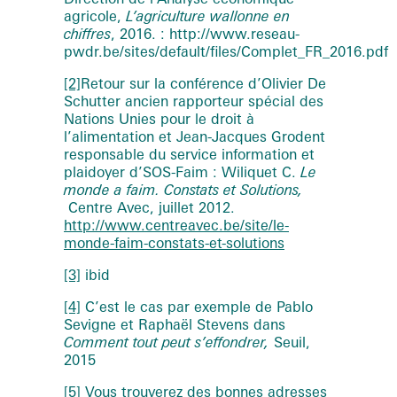
agricole,
L’agriculture wallonne en
chiffres
, 2016. : http://www.reseau-
pwdr.be/sites/default/files/Complet_FR_2016.pdf
[2]
Retour sur la conférence d’Olivier De
Schutter ancien rapporteur spécial des
Nations Unies pour le droit à
l’alimentation et Jean-Jacques Grodent
responsable du service information et
plaidoyer d’SOS-Faim : Wiliquet C.
Le
monde a faim. Constats et Solutions,
Centre Avec, juillet 2012.
http://www.centreavec.be/site/le-
monde-faim-constats-et-solutions
[3]
ibid
[4]
C’est le cas par exemple de Pablo
Sevigne et Raphaël Stevens dans
Comment tout peut s’effondrer,
Seuil,
2015
[5]
Vous trouverez des bonnes adresses