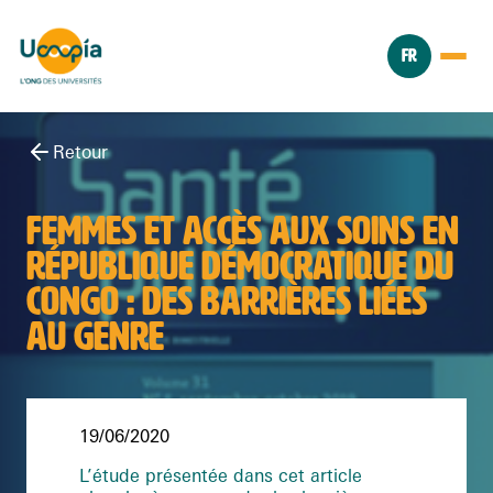
FR
Retour
FEMMES ET ACCÈS AUX SOINS EN
RÉPUBLIQUE DÉMOCRATIQUE DU
CONGO : DES BARRIÈRES LIÉES
AU GENRE
19/06/2020
L’étude présentée dans cet article