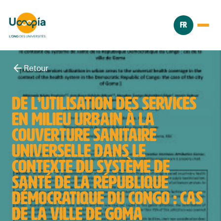
FR
Retour
DE L’UTILISATION DES SERVICES
EN MILIEU URBAIN À LA
COUVERTURE SANITAIRE
UNIVERSELLE DANS LE
CONTEXTE DU SYSTÈME DE
SANTÉ DE LA RÉPUBLIQUE
DÉMOCRATIQUE DU CONGO : CAS
DE LA VILLE DE GOMA