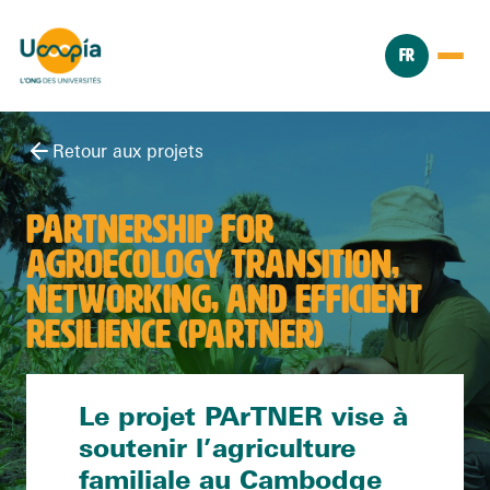
FR
Retour aux projets
PARTNERSHIP FOR
AGROECOLOGY TRANSITION,
NETWORKING, AND EFFICIENT
RESILIENCE (PARTNER)
Le projet PArTNER vise à
soutenir l’agriculture
familiale au Cambodge