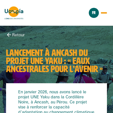
FR
Retour
LANCEMENT À ANCASH DU
PROJET UNE YAKU : « EAUX
ANCESTRALES POUR L’AVENIR »
En janvier 2026, nous avons lancé le
projet UNE Yaku dans la Cordillère
Noire, à Ancash, au Pérou. Ce projet
vise à renforcer la capacité
d’adaptation au changement climatique