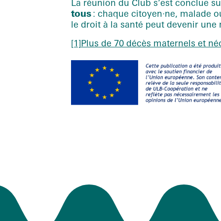
La réunion du Club s’est conclue su
tous
: chaque citoyen·ne, malade ou 
le droit à la santé peut devenir une r
[1]
Plus de 70 décès maternels et néo