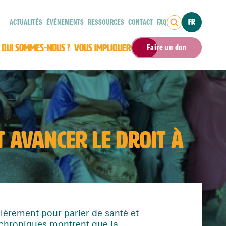
ACTUALITÉS
ÉVÉNEMENTS
RESSOURCES
CONTACT
FAQ
FR
QUI SOMMES-NOUS ?
VOUS IMPLIQUER
Faire un don
IT AVANCER LE DROIT À
lièrement pour parler de santé et
 chroniques montrent que la