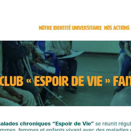
NOTRE IDENTITÉ UNIVERSITAIRE
NOS ACTIONS
LUB « ESPOIR DE VIE » FA
alades chroniques “Espoir de Vie”
se réunit régu
Hommes, femmes et enfants vivant avec des maladies