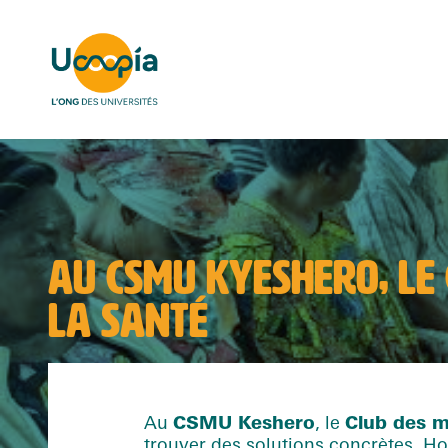
AU CSMU KYESHERO, LE C
LA SANTÉ
Au
CSMU Keshero
, le
Club des m
trouver des solutions concrètes. 