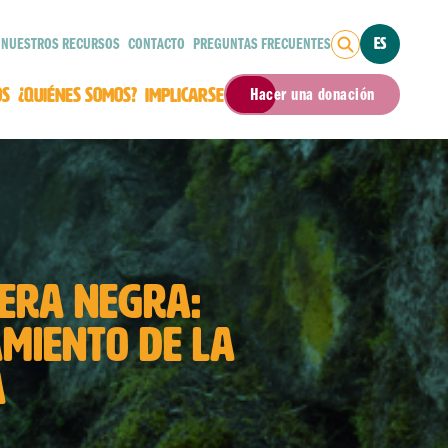
NUESTROS RECURSOS
CONTACTO
PREGUNTAS FRECUENTES
ES
OS
¿QUIÉNES SOMOS?
IMPLICARSE
Hacer una donación
LERA NEGRA:
AMIENTO DE LA
A