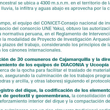
ancestral se ubica a 4300 m.s.n.m. en el territorio 
luvia, la infiltra y aguas abajo es aprovecha por la 
 campo, el equipo del CONICET-Consejo nacional de inv
socio del consorcio UNE Yaku), obtuvo las autorizaci
a normativa peruana, en el Reglamento de Intervenci
de la modalidad de Proyecto de Investigación Arqueoló
 los plazos del trabajo, considerando los principios de
 los cánones internacionales.
ación de 30 comuneros de Cajamarquilla y la dir
miento de los equipos de DIACONIA y Ucoopía
ca de la qocha para facilitar el traslado de materiale
so, asegurando la culminación de los trabajos progra
dras y arcilla, y otras labores) siguiendo el protocol
egistro del dique, la codificación de los elemento
ión de geotextil y geomembrana,
la consolidación d
 reforzamiento interior del dique y la compactación de