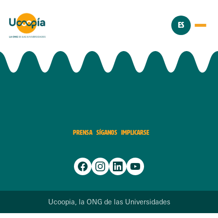
ES
PRENSA
SÍGANOS
IMPLICARSE
Ucoopia, la ONG de las Universidades