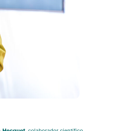
n Hecquet
, colaborador científico